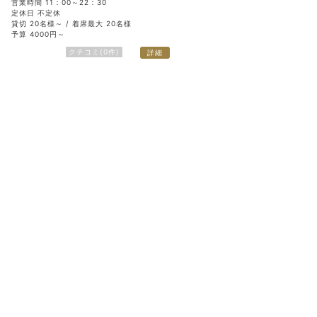
営業時間 11：00～22：30
定休日 不定休
貸切 20名様～ / 着席最大 20名様
予算 4000円～
クチコミ(0件)
詳細