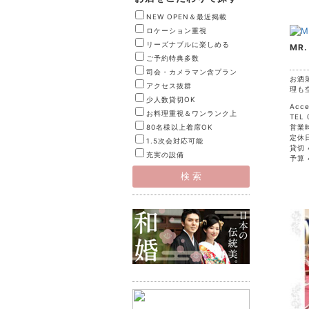
NEW OPEN＆最近掲載
ロケーション重視
リーズナブルに楽しめる
MR.
ご予約特典多数
司会・カメラマン含プラン
お洒
アクセス抜群
理も
少人数貸切OK
Acc
お料理重視＆ワンランク上
TEL 
80名様以上着席OK
営業時
定休
1.5次会対応可能
貸切 
充実の設備
予算 