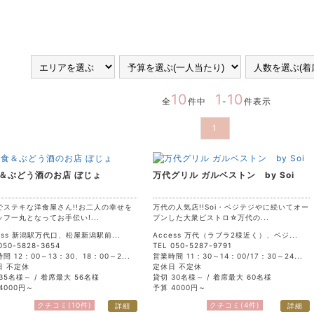
10
1
10
全
件中
-
件表示
1
＆ぶどう酒のお店 ぼじょ
万代グリル ガルベストン by Soi
でステキな洋食屋さん!!お二人の幸せを
万代の人気店!!Soi・ベジテジやに続いてオー
ッフ一丸となってお手伝い!...
プンした大衆ビストロ☆万代の...
ess 新潟駅万代口、松屋新潟駅前...
Access 万代（ラブラ2様近く）、ベジ...
050-5828-3654
TEL 050-5287-9791
間 12：00～13：30、18：00～2...
営業時間 11：30～14：00/17：30～24...
日 不定休
定休日 不定休
35名様～ / 着席最大 56名様
貸切 30名様～ / 着席最大 60名様
4000円～
予算 4000円～
クチコミ(10件)
クチコミ(4件)
詳細
詳細