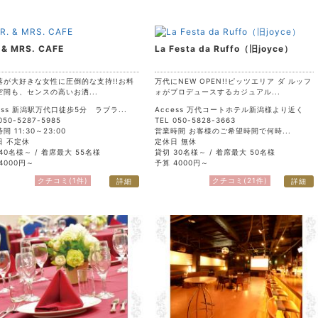
 & MRS. CAFE
La Festa da Ruffo（旧joyce）
落が大好きな女性に圧倒的な支持!!お料
万代にNEW OPEN!!ピッツエリア ダ ルッフ
空間も、センスの高いお洒...
ォがプロデュースするカジュアル...
ess 新潟駅万代口徒歩5分 ラブラ...
Access 万代コートホテル新潟様より近く
050-5287-5985
TEL 050-5828-3663
間 11:30～23:00
営業時間 お客様のご希望時間で何時...
日 不定休
定休日 無休
40名様～ / 着席最大 55名様
貸切 30名様～ / 着席最大 50名様
4000円～
予算 4000円～
クチコミ(1件)
クチコミ(21件)
詳細
詳細