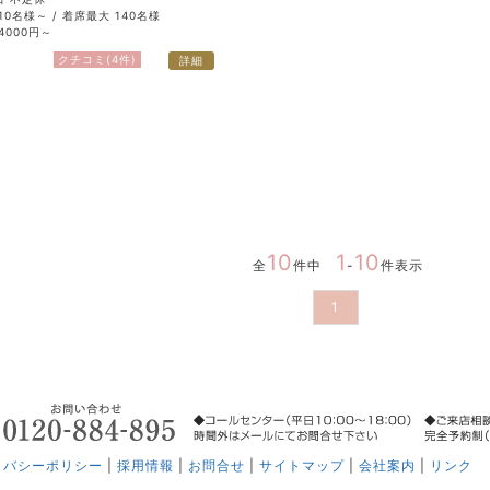
10名様～ / 着席最大 140名様
4000円～
クチコミ(4件)
詳細
10
1
10
全
件中
-
件表示
1
イバシーポリシー
|
採用情報
|
お問合せ
|
サイトマップ
|
会社案内
|
リンク