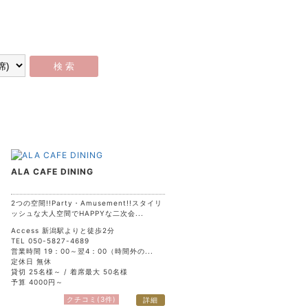
ALA CAFE DINING
2つの空間!!Party・Amusement!!スタイリ
ッシュな大人空間でHAPPYな二次会...
Access 新潟駅よりと徒歩2分
TEL 050-5827-4689
営業時間 19：00～翌4：00（時間外の...
定休日 無休
貸切 25名様～ / 着席最大 50名様
予算 4000円～
クチコミ(3件)
詳細