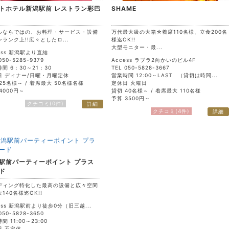
トホテル新潟駅前 レストラン彩巴
SHAME
ルならではの、お料理・サービス・設備
万代最大級の大箱☆着席110名様、立食200名
ランク上!!広々としたロ...
様迄OK!!
大型モニター・最...
ess 新潟駅より直結
050-5285-9379
Access ラブラ2向かいのビル4F
間 6：30～21：30
TEL 050-5828-3667
日 ディナー/日曜・月曜定休
営業時間 12:00～LAST （貸切は時間...
25名様～ / 着席最大 50名様名様
定休日 火曜日
4000円～
貸切 40名様～ / 着席最大 110名様
予算 3500円～
クチコミ(0件)
詳細
クチコミ(4件)
詳細
駅前パーティーポイント プラス
ド
ディング特化した最高の設備と広々空間
140名様迄OK!!
ess 新潟駅前より徒歩0分（旧三越...
050-5828-3650
間 11:00～23:00
日 不定休