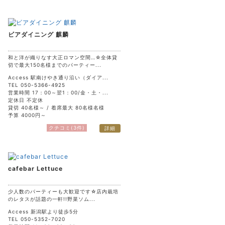
ビアダイニング 麒麟
和と洋が織りなす大正ロマン空間…☆全体貸
切で最大150名様までのパーティー...
Access 駅南けやき通り沿い（ダイア...
TEL 050-5366-4925
営業時間 17：00～翌1：00/金・土・...
定休日 不定休
貸切 40名様～ / 着席最大 80名様名様
予算 4000円～
クチコミ(3件)
詳細
cafebar Lettuce
少人数のパーティーも大歓迎です☆店内栽培
のレタスが話題の一軒!!野菜ソム...
Access 新潟駅より徒歩5分
TEL 050-5352-7020