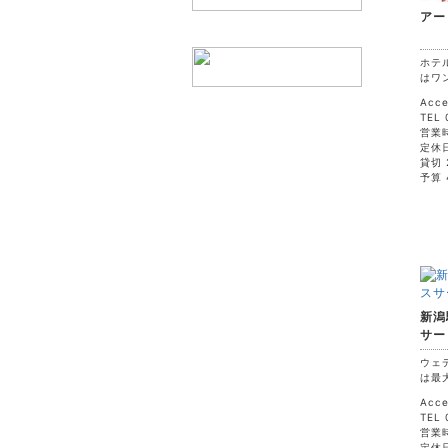
アー
ホテ
はワン
Acc
TEL 
営業時
定休
貸切 
予算 
新潟
サー
ウェ
は最大
Acc
TEL 
営業時
定休